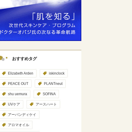
おすすめタグ
Elizabeth Arden
iskinclock
PEACE OUT
PLANTneut
shu uemura
SOFINA
UVケア
アースハート
アーバンディケイ
アロマオイル