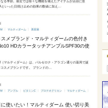
になる季節。最近では様々な機能を備えたアイテムが店頭に並
PAといった日焼け止めの効果の数値に加え…
日
RM
マルティダーム
美容液
コスメブランド・マルティダームの色付き
No10 HDカラータッチアンプルSPF30の使
ERM（マルティダーム）は、バルセロナ・アラゴン通りの薬局で誕
コスメブランドです。 ブランドの…
日
RM
アンプル
ビタミンC
プロテオグリカン
マルティダーム
日に使いたい！マルティダーム 使い切り美