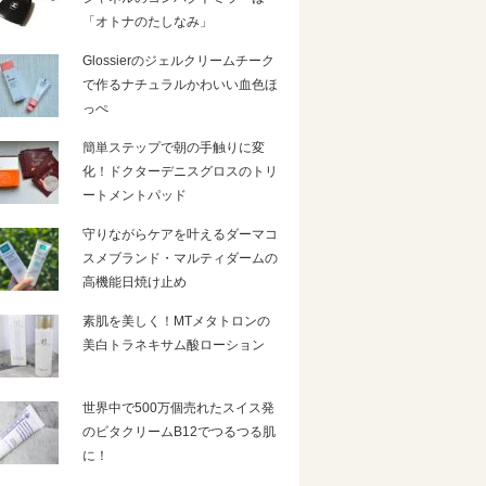
「オトナのたしなみ」
Glossierのジェルクリームチーク
で作るナチュラルかわいい血色ほ
っぺ
簡単ステップで朝の手触りに変
化！ドクターデニスグロスのトリ
ートメントパッド
守りながらケアを叶えるダーマコ
スメブランド・マルティダームの
高機能日焼け止め
素肌を美しく！MTメタトロンの
美白トラネキサム酸ローション
世界中で500万個売れたスイス発
のビタクリームB12でつるつる肌
に！