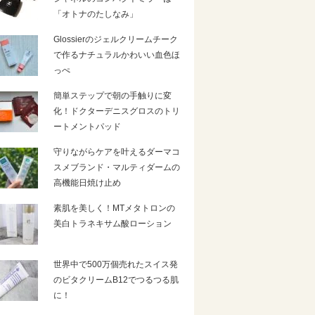
「オトナのたしなみ」
Glossierのジェルクリームチーク
で作るナチュラルかわいい血色ほ
っぺ
簡単ステップで朝の手触りに変
化！ドクターデニスグロスのトリ
ートメントパッド
守りながらケアを叶えるダーマコ
スメブランド・マルティダームの
高機能日焼け止め
素肌を美しく！MTメタトロンの
美白トラネキサム酸ローション
世界中で500万個売れたスイス発
のビタクリームB12でつるつる肌
に！