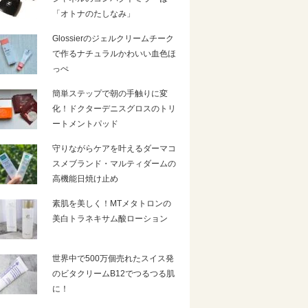
「オトナのたしなみ」
Glossierのジェルクリームチーク
で作るナチュラルかわいい血色ほ
っぺ
簡単ステップで朝の手触りに変
化！ドクターデニスグロスのトリ
ートメントパッド
守りながらケアを叶えるダーマコ
スメブランド・マルティダームの
高機能日焼け止め
素肌を美しく！MTメタトロンの
美白トラネキサム酸ローション
世界中で500万個売れたスイス発
のビタクリームB12でつるつる肌
に！