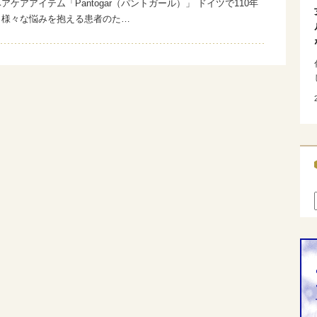
アケアアイテム「Pantogar（パントガール）」 ドイツで110年
、様々な悩みを抱える患者のた…