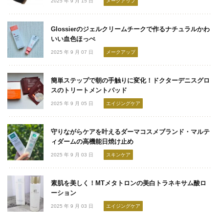
2025 年 9 月 15 日
メークアップ
Glossierのジェルクリームチークで作るナチュラルかわ
いい血色ほっぺ
2025 年 9 月 07 日
メークアップ
簡単ステップで朝の手触りに変化！ドクターデニスグロ
スのトリートメントパッド
2025 年 9 月 05 日
エイジングケア
守りながらケアを叶えるダーマコスメブランド・マルテ
ィダームの高機能日焼け止め
2025 年 9 月 03 日
スキンケア
素肌を美しく！MTメタトロンの美白トラネキサム酸ロ
ーション
2025 年 9 月 03 日
エイジングケア