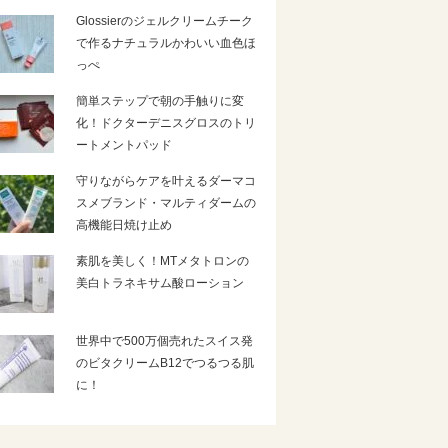
Glossierのジェルクリームチーク
で作るナチュラルかわいい血色ほ
っぺ
簡単ステップで朝の手触りに変
化！ドクターデニスグロスのトリ
ートメントパッド
守りながらケアを叶えるダーマコ
スメブランド・マルティダームの
高機能日焼け止め
素肌を美しく！MTメタトロンの
美白トラネキサム酸ローション
世界中で500万個売れたスイス発
のビタクリームB12でつるつる肌
に！