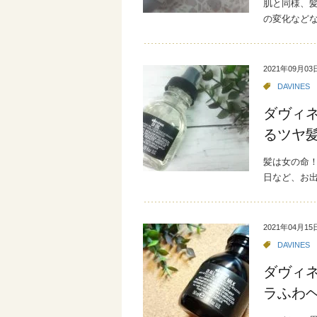
肌と同様、
の変化などな
2021年09月03
DAVINES
ダヴィ
るツヤ
髪は女の命
日など、お出
2021年04月15
DAVINES
ダヴィ
ラふわ