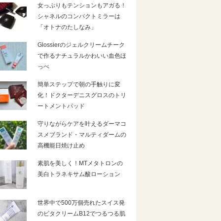
女っぷりもテンションもアガる！
シャネルのコンパクトミラーは
「オトナのたしなみ」
Glossierのジェルクリームチーク
で作るナチュラルかわいい血色ほ
っぺ
簡単ステップで朝の手触りに変
化！ドクターデニスグロスのトリ
ートメントパッド
守りながらケアを叶えるダーマコ
スメブランド・マルティダームの
高機能日焼け止め
素肌を美しく！MTメタトロンの
美白トラネキサム酸ローション
世界中で500万個売れたスイス発
のビタクリームB12でつるつる肌