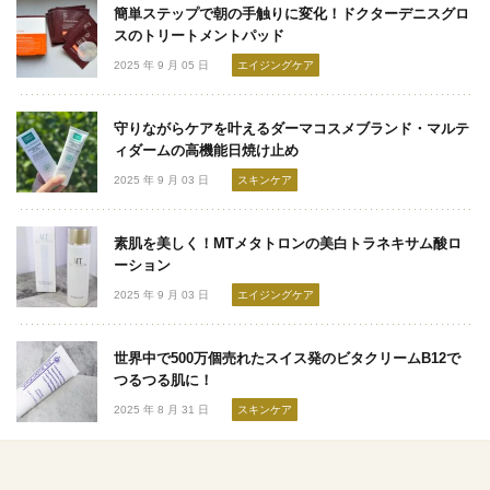
簡単ステップで朝の手触りに変化！ドクターデニスグロ
スのトリートメントパッド
2025 年 9 月 05 日
エイジングケア
守りながらケアを叶えるダーマコスメブランド・マルテ
ィダームの高機能日焼け止め
2025 年 9 月 03 日
スキンケア
素肌を美しく！MTメタトロンの美白トラネキサム酸ロ
ーション
2025 年 9 月 03 日
エイジングケア
世界中で500万個売れたスイス発のビタクリームB12で
つるつる肌に！
2025 年 8 月 31 日
スキンケア