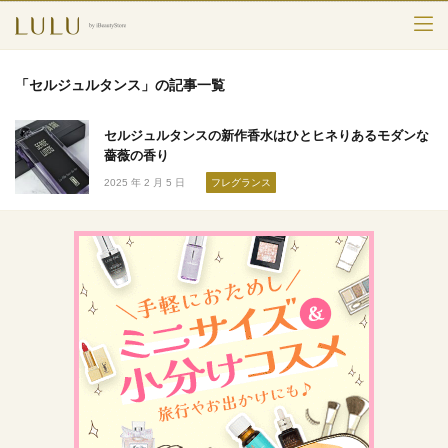
TOP
「セルジュルタンス」の記事一覧
カテゴリー
セルジュルタンスの新作香水はひとヒネりあるモダンな
スキンケア
薔薇の香り
2025 年 2 月 5 日
フレグランス
メークアップ
エイジングケア
フレグランス
ボディ＆ヘア
ライフスタイル
検索