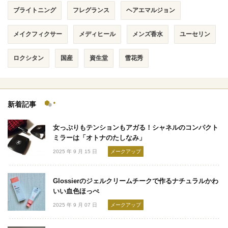
ブライトニング
フレグランス
ヘアエマルジョン
メイクフィクサー
メディヒール
メンズ香水
ユーセリン
ロクシタン
国産
資生堂
雪花秀
新着記事
女っぷりもテンションもアガる！シャネルのコンパクト
ミラーは「オトナのたしなみ」
2025 年 9 月 15 日
メークアップ
Glossierのジェルクリームチークで作るナチュラルかわ
いい血色ほっぺ
2025 年 9 月 07 日
メークアップ