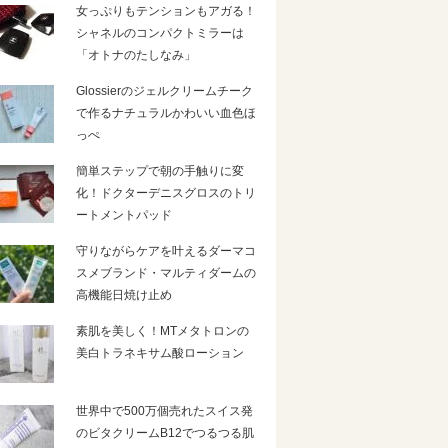
女っぷりもテンションもアガる！
シャネルのコンパクトミラーは
「オトナのたしなみ」
Glossierのジェルクリームチーク
で作るナチュラルかわいい血色ほ
っぺ
簡単ステップで朝の手触りに変
化！ドクターデニスグロスのトリ
ートメントパッド
守りながらケアを叶えるダーマコ
スメブランド・マルティダームの
高機能日焼け止め
素肌を美しく！MTメタトロンの
美白トラネキサム酸ローション
世界中で500万個売れたスイス発
のビタクリームB12でつるつる肌