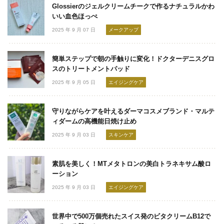
Glossierのジェルクリームチークで作るナチュラルかわ
いい血色ほっぺ
2025 年 9 月 07 日
メークアップ
簡単ステップで朝の手触りに変化！ドクターデニスグロ
スのトリートメントパッド
2025 年 9 月 05 日
エイジングケア
守りながらケアを叶えるダーマコスメブランド・マルテ
ィダームの高機能日焼け止め
2025 年 9 月 03 日
スキンケア
素肌を美しく！MTメタトロンの美白トラネキサム酸ロ
ーション
2025 年 9 月 03 日
エイジングケア
世界中で500万個売れたスイス発のビタクリームB12で