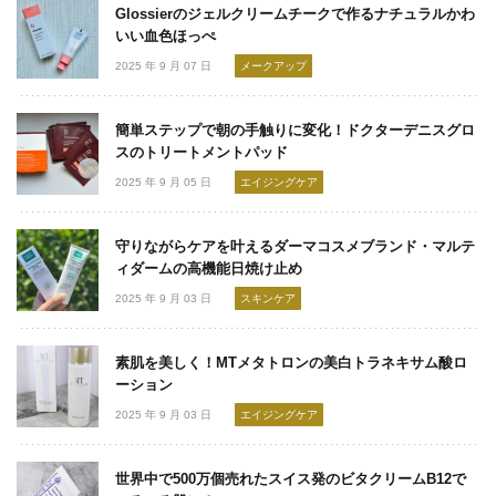
Glossierのジェルクリームチークで作るナチュラルかわ
いい血色ほっぺ
2025 年 9 月 07 日
メークアップ
簡単ステップで朝の手触りに変化！ドクターデニスグロ
スのトリートメントパッド
2025 年 9 月 05 日
エイジングケア
守りながらケアを叶えるダーマコスメブランド・マルテ
ィダームの高機能日焼け止め
2025 年 9 月 03 日
スキンケア
素肌を美しく！MTメタトロンの美白トラネキサム酸ロ
ーション
2025 年 9 月 03 日
エイジングケア
世界中で500万個売れたスイス発のビタクリームB12で