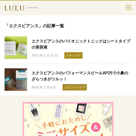
TOP
「エクスビアンス」の記事一覧
カテゴリー
エクスビアンスのバイオニックトニックはシートタイプ
スキンケア
の美容液
2022 年 1 月 31 日
スキンケア
メークアップ
エクスビアンスのパフォーマンスピールAP25で小鼻の
エイジングケア
ざらつきがツルッ！
2019 年 2 月 6 日
エイジングケア
フレグランス
ボディ＆ヘア
ライフスタイル
検索