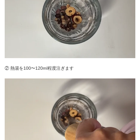
② 熱湯を100〜120ml程度注ぎます