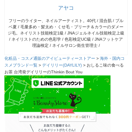
アヤコ
フリーのライター、ネイルアーティスト。40代 / 混合肌 / ブル
ベ夏 / 毛量多め・髪太め・くせ毛・ブリーチ＆カラーのダメー
ジ毛。ネイリスト技能検定1級 / JNAジェルネイル技能検定上級
/ ネイリストのための色彩学 / 色彩検定UC級 / JNAフットケア
理論検定 / ネイルサロン衛生管理士 /
化粧品・コスメ通販のアイビューティーストアー
>
海外・国内コ
スメブランド一覧
>
デイリリー(DAYLILY)
> おしるこ味の食べる
お茶 台湾発デイリリーのThinkin Bout You