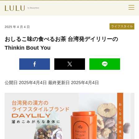
TOP
ライフスタイル
2025 年 4 月 4 日
カテゴリー
おしるこ味の食べるお茶 台湾発デイリリーの
Thinkin Bout You
スキンケア
メークアップ
エイジングケア
公開日 2025年4月4日
最終更新日 2025年4月4日
フレグランス
ボディ＆ヘア
ライフスタイル
検索