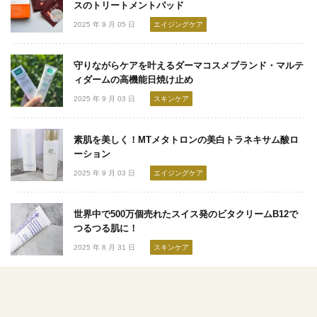
スのトリートメントパッド
2025 年 9 月 05 日
エイジングケア
守りながらケアを叶えるダーマコスメブランド・マルテ
ィダームの高機能日焼け止め
2025 年 9 月 03 日
スキンケア
素肌を美しく！MTメタトロンの美白トラネキサム酸ロ
ーション
2025 年 9 月 03 日
エイジングケア
世界中で500万個売れたスイス発のビタクリームB12で
つるつる肌に！
2025 年 8 月 31 日
スキンケア