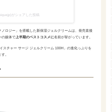
niquejp)がシェアした投稿
クノロジー」を搭載した新保湿ジェルクリームは、発売直後
かの媒体で
上半期のベストコスメに
名前が挙がっています。
「モイスチャー サージ ジェルクリーム 100H」の進化っぷりを
ます。
ー