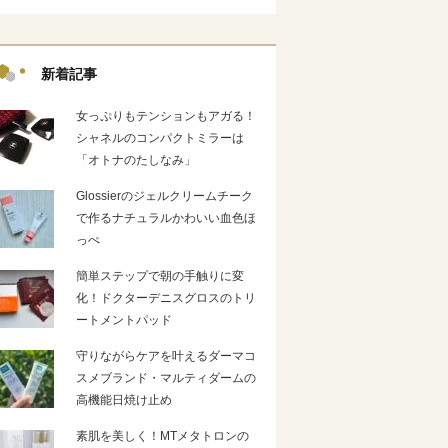
新着記事
女っぷりもテンションもアガる！
シャネルのコンパクトミラーは
「オトナのたしなみ」
Glossierのジェルクリームチーク
で作るナチュラルかわいい血色ほ
っぺ
簡単ステップで朝の手触りに変
化！ドクターデニスグロスのトリ
ートメントパッド
守りながらケアを叶えるダーマコ
スメブランド・マルティダームの
高機能日焼け止め
素肌を美しく！MTメタトロンの