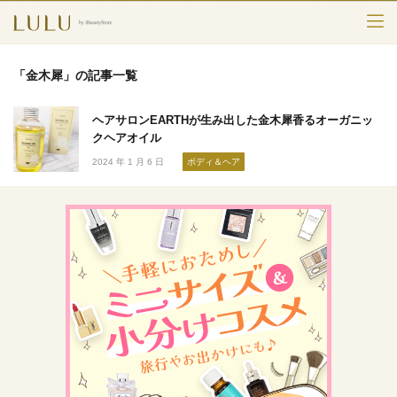
TOP
「金木犀」の記事一覧
カテゴリー
ヘアサロンEARTHが生み出した金木犀香るオーガニッ
スキンケア
クヘアオイル
2024 年 1 月 6 日
ボディ＆ヘア
メークアップ
エイジングケア
フレグランス
ボディ＆ヘア
ライフスタイル
検索