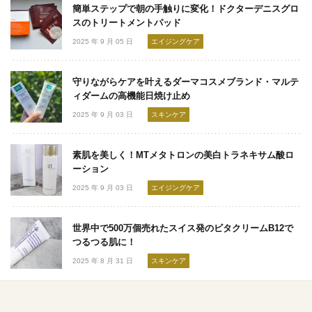
簡単ステップで朝の手触りに変化！ドクターデニスグロ
スのトリートメントパッド
2025 年 9 月 05 日
エイジングケア
守りながらケアを叶えるダーマコスメブランド・マルテ
ィダームの高機能日焼け止め
2025 年 9 月 03 日
スキンケア
素肌を美しく！MTメタトロンの美白トラネキサム酸ロ
ーション
2025 年 9 月 03 日
エイジングケア
世界中で500万個売れたスイス発のビタクリームB12で
つるつる肌に！
2025 年 8 月 31 日
スキンケア