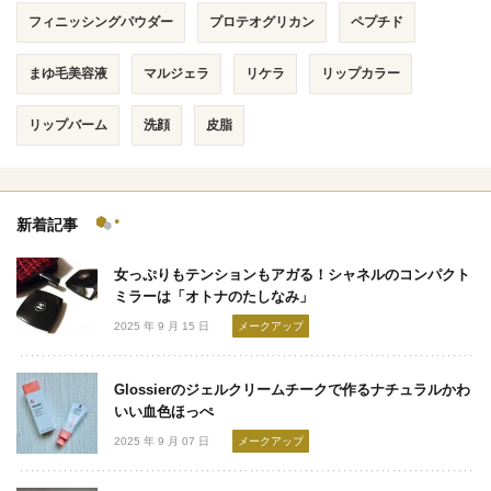
フィニッシングパウダー
プロテオグリカン
ペプチド
まゆ毛美容液
マルジェラ
リケラ
リップカラー
リップバーム
洗顔
皮脂
新着記事
女っぷりもテンションもアガる！シャネルのコンパクト
ミラーは「オトナのたしなみ」
2025 年 9 月 15 日
メークアップ
Glossierのジェルクリームチークで作るナチュラルかわ
いい血色ほっぺ
2025 年 9 月 07 日
メークアップ