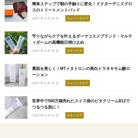
簡単ステップで朝の手触りに変化！ドクターデニスグロ
スのトリートメントパッド
2025 年 9 月 05 日
エイジングケア
守りながらケアを叶えるダーマコスメブランド・マルテ
ィダームの高機能日焼け止め
2025 年 9 月 03 日
スキンケア
素肌を美しく！MTメタトロンの美白トラネキサム酸ロ
ーション
2025 年 9 月 03 日
エイジングケア
世界中で500万個売れたスイス発のビタクリームB12で
つるつる肌に！
2025 年 8 月 31 日
スキンケア