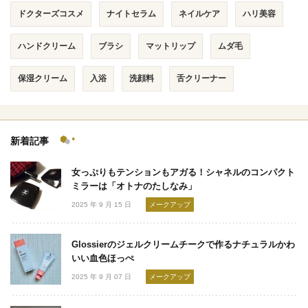
ドクターズコスメ
ナイトセラム
ネイルケア
ハリ美容
ハンドクリーム
ブラシ
マットリップ
ムダ毛
保湿クリーム
入浴
洗顔料
舌クリーナー
新着記事
女っぷりもテンションもアガる！シャネルのコンパクト
ミラーは「オトナのたしなみ」
2025 年 9 月 15 日
メークアップ
Glossierのジェルクリームチークで作るナチュラルかわ
いい血色ほっぺ
2025 年 9 月 07 日
メークアップ