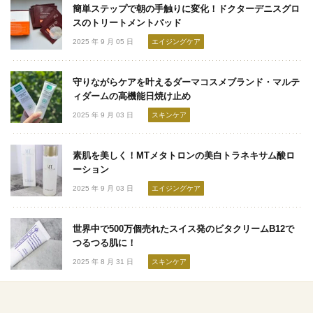
簡単ステップで朝の手触りに変化！ドクターデニスグロ
スのトリートメントパッド
2025 年 9 月 05 日
エイジングケア
守りながらケアを叶えるダーマコスメブランド・マルテ
ィダームの高機能日焼け止め
2025 年 9 月 03 日
スキンケア
素肌を美しく！MTメタトロンの美白トラネキサム酸ロ
ーション
2025 年 9 月 03 日
エイジングケア
世界中で500万個売れたスイス発のビタクリームB12で
つるつる肌に！
2025 年 8 月 31 日
スキンケア