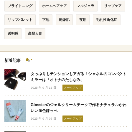
ブライトニング
ホームヘアケア
マルジェラ
リップケア
リップパレット
下地
乾燥肌
夜用
毛孔性角化症
透明感
高麗人参
新着記事
女っぷりもテンションもアガる！シャネルのコンパクト
ミラーは「オトナのたしなみ」
2025 年 9 月 15 日
メークアップ
Glossierのジェルクリームチークで作るナチュラルかわ
いい血色ほっぺ
2025 年 9 月 07 日
メークアップ