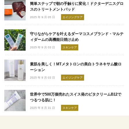
簡単ステップで朝の手触りに変化！ドクターデニスグロ
スのトリートメントパッド
2025 年 9 月 05 日
エイジングケア
守りながらケアを叶えるダーマコスメブランド・マルテ
ィダームの高機能日焼け止め
2025 年 9 月 03 日
スキンケア
素肌を美しく！MTメタトロンの美白トラネキサム酸ロ
ーション
2025 年 9 月 03 日
エイジングケア
世界中で500万個売れたスイス発のビタクリームB12で
つるつる肌に！
2025 年 8 月 31 日
スキンケア