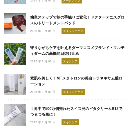
2025 年 9 月 07 日
メークアップ
簡単ステップで朝の手触りに変化！ドクターデニスグロ
スのトリートメントパッド
2025 年 9 月 05 日
エイジングケア
守りながらケアを叶えるダーマコスメブランド・マルテ
ィダームの高機能日焼け止め
2025 年 9 月 03 日
スキンケア
素肌を美しく！MTメタトロンの美白トラネキサム酸ロ
ーション
2025 年 9 月 03 日
エイジングケア
世界中で500万個売れたスイス発のビタクリームB12で
つるつる肌に！
2025 年 8 月 31 日
スキンケア