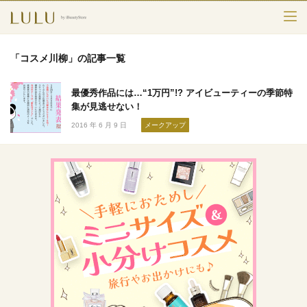
TOP
「コスメ川柳」の記事一覧
カテゴリー
最優秀作品には…“1万円”!? アイビューティーの季節特
スキンケア
集が見逃せない！
2016 年 6 月 9 日
メークアップ
メークアップ
エイジングケア
フレグランス
ボディ＆ヘア
ライフスタイル
検索