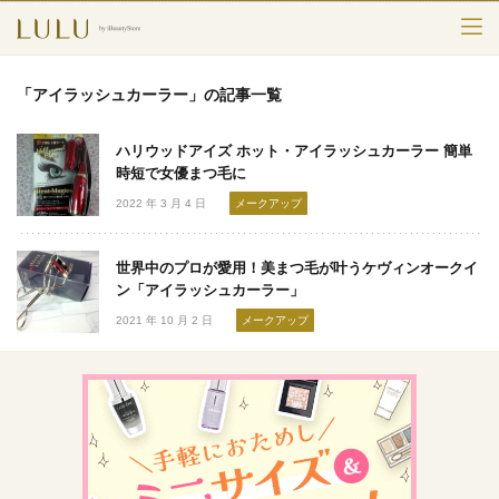
TOP
「アイラッシュカーラー」の記事一覧
カテゴリー
ハリウッドアイズ ホット・アイラッシュカーラー 簡単
スキンケア
時短で女優まつ毛に
2022 年 3 月 4 日
メークアップ
メークアップ
世界中のプロが愛用！美まつ毛が叶うケヴィンオークイ
エイジングケア
ン「アイラッシュカーラー」
2021 年 10 月 2 日
メークアップ
フレグランス
ボディ＆ヘア
ライフスタイル
検索