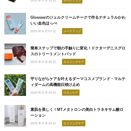
2025 年 9 月 15 日
メークアップ
Glossierのジェルクリームチークで作るナチュラルかわ
いい血色ほっぺ
2025 年 9 月 07 日
メークアップ
簡単ステップで朝の手触りに変化！ドクターデニスグロ
スのトリートメントパッド
2025 年 9 月 05 日
エイジングケア
守りながらケアを叶えるダーマコスメブランド・マルテ
ィダームの高機能日焼け止め
2025 年 9 月 03 日
スキンケア
素肌を美しく！MTメタトロンの美白トラネキサム酸ロ
ーション
2025 年 9 月 03 日
エイジングケア