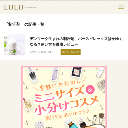
TOP
「制汗剤」の記事一覧
カテゴリー
デンマーク生まれの制汗剤、パースピレックスはかゆく
スキンケア
なる？使い方を徹底レビュー
2024 年 8 月 30 日
ボディ＆ヘア
メークアップ
エイジングケア
フレグランス
ボディ＆ヘア
ライフスタイル
検索