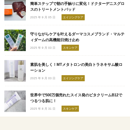
簡単ステップで朝の手触りに変化！ドクターデニスグロ
スのトリートメントパッド
2025 年 9 月 05 日
エイジングケア
守りながらケアを叶えるダーマコスメブランド・マルテ
ィダームの高機能日焼け止め
2025 年 9 月 03 日
スキンケア
素肌を美しく！MTメタトロンの美白トラネキサム酸ロ
ーション
2025 年 9 月 03 日
エイジングケア
世界中で500万個売れたスイス発のビタクリームB12で
つるつる肌に！
2025 年 8 月 31 日
スキンケア