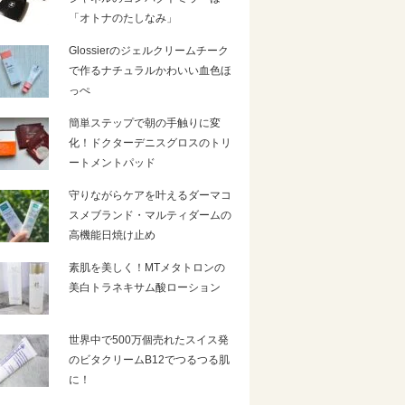
「オトナのたしなみ」
Glossierのジェルクリームチーク
で作るナチュラルかわいい血色ほ
っぺ
簡単ステップで朝の手触りに変
化！ドクターデニスグロスのトリ
ートメントパッド
守りながらケアを叶えるダーマコ
スメブランド・マルティダームの
高機能日焼け止め
素肌を美しく！MTメタトロンの
美白トラネキサム酸ローション
世界中で500万個売れたスイス発
のビタクリームB12でつるつる肌
に！