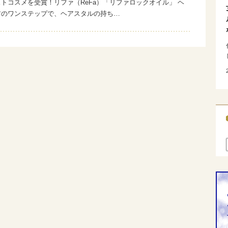
トコスメを受賞！リファ（ReFa）「リファロックオイル」 ヘ
前のワンステップで、ヘアスタルの持ち…