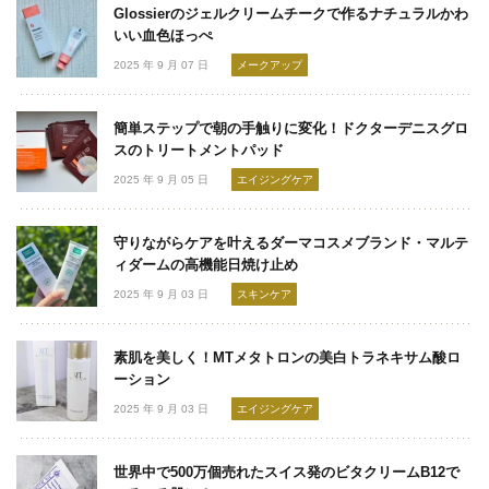
Glossierのジェルクリームチークで作るナチュラルかわ
いい血色ほっぺ
2025 年 9 月 07 日
メークアップ
簡単ステップで朝の手触りに変化！ドクターデニスグロ
スのトリートメントパッド
2025 年 9 月 05 日
エイジングケア
守りながらケアを叶えるダーマコスメブランド・マルテ
ィダームの高機能日焼け止め
2025 年 9 月 03 日
スキンケア
素肌を美しく！MTメタトロンの美白トラネキサム酸ロ
ーション
2025 年 9 月 03 日
エイジングケア
世界中で500万個売れたスイス発のビタクリームB12で