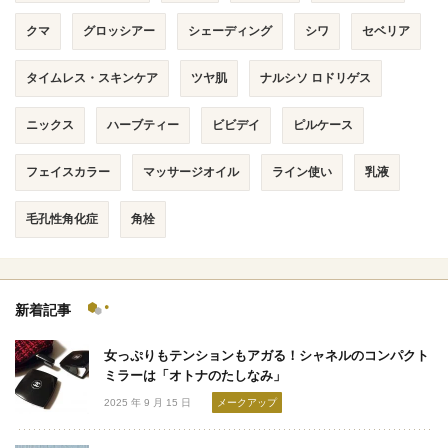
クマ
グロッシアー
シェーディング
シワ
セベリア
タイムレス・スキンケア
ツヤ肌
ナルシソ ロドリゲス
ニックス
ハーブティー
ビビデイ
ピルケース
フェイスカラー
マッサージオイル
ライン使い
乳液
毛孔性角化症
角栓
新着記事
女っぷりもテンションもアガる！シャネルのコンパクト
ミラーは「オトナのたしなみ」
2025 年 9 月 15 日
メークアップ