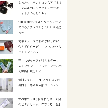
女っぷりもテンションもアガる！
シャネルのコンパクトミラーは
「オトナのたしなみ」
Glossierのジェルクリームチーク
で作るナチュラルかわいい血色ほ
っぺ
簡単ステップで朝の手触りに変
化！ドクターデニスグロスのトリ
ートメントパッド
守りながらケアを叶えるダーマコ
スメブランド・マルティダームの
高機能日焼け止め
素肌を美しく！MTメタトロンの
美白トラネキサム酸ローション
世界中で500万個売れたスイス発
のビタクリームB12でつるつる肌