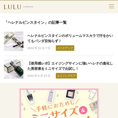
TOP
「ヘレナルビンスタイン」の記事一覧
カテゴリー
ヘレナルビンスタインのボリュームマスカラで汗をかい
スキンケア
てもパンダ目知らず！
2024 年 10 月 7 日
メークアップ
メークアップ
【使用感レポ】エイジングサインに強いヘレナの進化し
エイジングケア
た美容液をミニサイズでお試し！
2024 年 9 月 23 日
エイジングケア
フレグランス
ボディ＆ヘア
ライフスタイル
検索