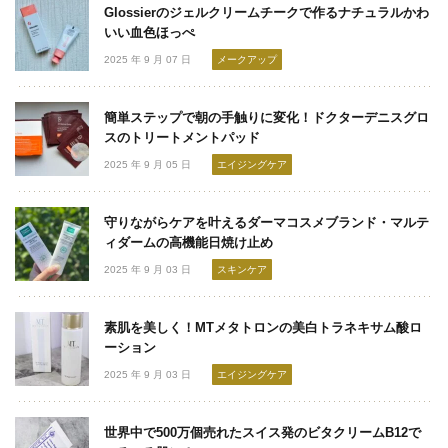
Glossierのジェルクリームチークで作るナチュラルかわ
いい血色ほっぺ
2025 年 9 月 07 日
メークアップ
簡単ステップで朝の手触りに変化！ドクターデニスグロ
スのトリートメントパッド
2025 年 9 月 05 日
エイジングケア
守りながらケアを叶えるダーマコスメブランド・マルテ
ィダームの高機能日焼け止め
2025 年 9 月 03 日
スキンケア
素肌を美しく！MTメタトロンの美白トラネキサム酸ロ
ーション
2025 年 9 月 03 日
エイジングケア
世界中で500万個売れたスイス発のビタクリームB12で