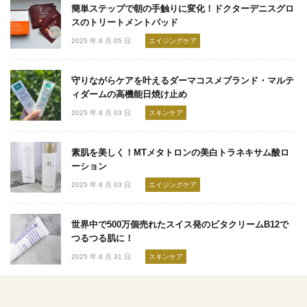
簡単ステップで朝の手触りに変化！ドクターデニスグロ
スのトリートメントパッド
2025 年 9 月 05 日
エイジングケア
守りながらケアを叶えるダーマコスメブランド・マルテ
ィダームの高機能日焼け止め
2025 年 9 月 03 日
スキンケア
素肌を美しく！MTメタトロンの美白トラネキサム酸ロ
ーション
2025 年 9 月 03 日
エイジングケア
世界中で500万個売れたスイス発のビタクリームB12で
つるつる肌に！
2025 年 8 月 31 日
スキンケア