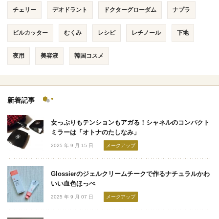
チェリー
デオドラント
ドクターグローダム
ナプラ
ピルカッター
むくみ
レシピ
レチノール
下地
夜用
美容液
韓国コスメ
新着記事
女っぷりもテンションもアガる！シャネルのコンパクト
ミラーは「オトナのたしなみ」
2025 年 9 月 15 日
メークアップ
Glossierのジェルクリームチークで作るナチュラルかわ
いい血色ほっぺ
2025 年 9 月 07 日
メークアップ