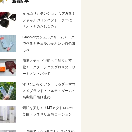
新着記事
女っぷりもテンションもアガる！
シャネルのコンパクトミラーは
「オトナのたしなみ」
Glossierのジェルクリームチーク
で作るナチュラルかわいい血色ほ
っぺ
簡単ステップで朝の手触りに変
化！ドクターデニスグロスのトリ
ートメントパッド
守りながらケアを叶えるダーマコ
スメブランド・マルティダームの
高機能日焼け止め
素肌を美しく！MTメタトロンの
美白トラネキサム酸ローション
世界中で500万個売れたスイス発