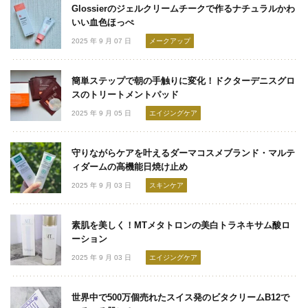
Glossierのジェルクリームチークで作るナチュラルかわ
いい血色ほっぺ
2025 年 9 月 07 日
メークアップ
簡単ステップで朝の手触りに変化！ドクターデニスグロ
スのトリートメントパッド
2025 年 9 月 05 日
エイジングケア
守りながらケアを叶えるダーマコスメブランド・マルテ
ィダームの高機能日焼け止め
2025 年 9 月 03 日
スキンケア
素肌を美しく！MTメタトロンの美白トラネキサム酸ロ
ーション
2025 年 9 月 03 日
エイジングケア
世界中で500万個売れたスイス発のビタクリームB12で