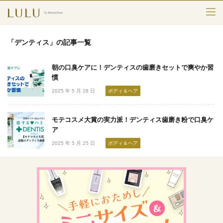
TOP
「デンティス」の記事一覧
カテゴリー
朝の口臭ケアに！デンティスの歯磨きセットで爽やか習
スキンケア
慣
2025 年 5 月 28 日
ボディ＆ヘア
メークアップ
モテコスメ大賞の実力派！デンティス歯磨き粉で口臭ケ
エイジングケア
ア
2025 年 5 月 25 日
ボディ＆ヘア
フレグランス
ボディ＆ヘア
ライフスタイル
検索