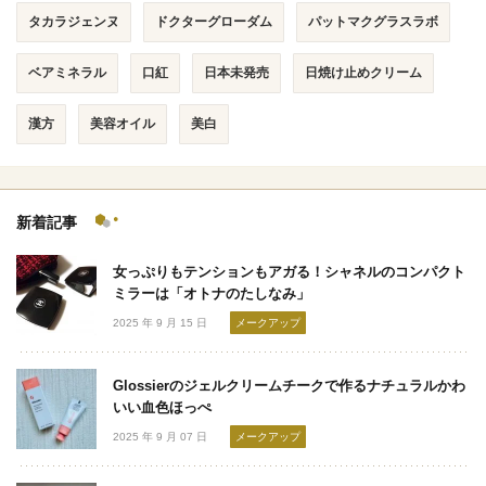
タカラジェンヌ
ドクターグローダム
パットマクグラスラボ
ベアミネラル
口紅
日本未発売
日焼け止めクリーム
漢方
美容オイル
美白
新着記事
女っぷりもテンションもアガる！シャネルのコンパクト
ミラーは「オトナのたしなみ」
2025 年 9 月 15 日
メークアップ
Glossierのジェルクリームチークで作るナチュラルかわ
いい血色ほっぺ
2025 年 9 月 07 日
メークアップ