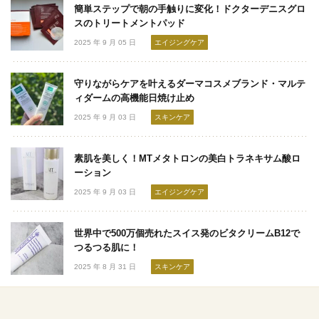
簡単ステップで朝の手触りに変化！ドクターデニスグロ
スのトリートメントパッド
2025 年 9 月 05 日
エイジングケア
守りながらケアを叶えるダーマコスメブランド・マルテ
ィダームの高機能日焼け止め
2025 年 9 月 03 日
スキンケア
素肌を美しく！MTメタトロンの美白トラネキサム酸ロ
ーション
2025 年 9 月 03 日
エイジングケア
世界中で500万個売れたスイス発のビタクリームB12で
つるつる肌に！
2025 年 8 月 31 日
スキンケア