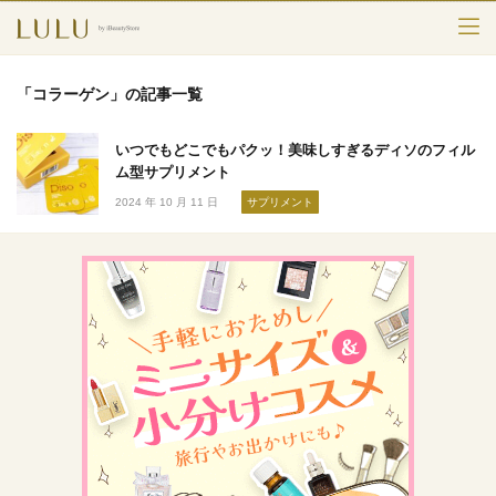
TOP
「コラーゲン」の記事一覧
カテゴリー
いつでもどこでもパクッ！美味しすぎるディソのフィル
スキンケア
ム型サプリメント
2024 年 10 月 11 日
サプリメント
メークアップ
エイジングケア
フレグランス
ボディ＆ヘア
ライフスタイル
検索