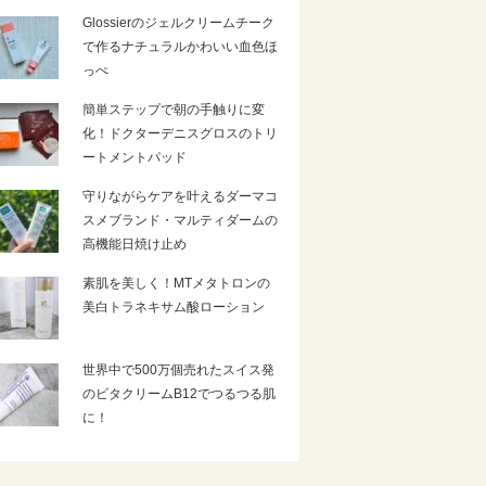
Glossierのジェルクリームチーク
で作るナチュラルかわいい血色ほ
っぺ
簡単ステップで朝の手触りに変
化！ドクターデニスグロスのトリ
ートメントパッド
守りながらケアを叶えるダーマコ
スメブランド・マルティダームの
高機能日焼け止め
素肌を美しく！MTメタトロンの
美白トラネキサム酸ローション
世界中で500万個売れたスイス発
のビタクリームB12でつるつる肌
に！