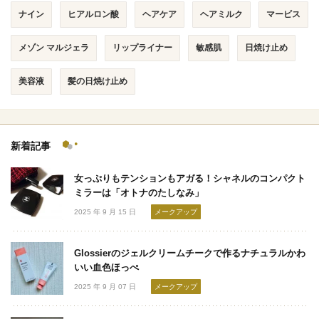
ナイン
ヒアルロン酸
ヘアケア
ヘアミルク
マービス
メゾン マルジェラ
リップライナー
敏感肌
日焼け止め
美容液
髪の日焼け止め
新着記事
女っぷりもテンションもアガる！シャネルのコンパクト
ミラーは「オトナのたしなみ」
2025 年 9 月 15 日
メークアップ
Glossierのジェルクリームチークで作るナチュラルかわ
いい血色ほっぺ
2025 年 9 月 07 日
メークアップ