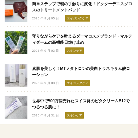
簡単ステップで朝の手触りに変化！ドクターデニスグロ
スのトリートメントパッド
2025 年 9 月 05 日
エイジングケア
守りながらケアを叶えるダーマコスメブランド・マルテ
ィダームの高機能日焼け止め
2025 年 9 月 03 日
スキンケア
素肌を美しく！MTメタトロンの美白トラネキサム酸ロ
ーション
2025 年 9 月 03 日
エイジングケア
世界中で500万個売れたスイス発のビタクリームB12で
つるつる肌に！
2025 年 8 月 31 日
スキンケア