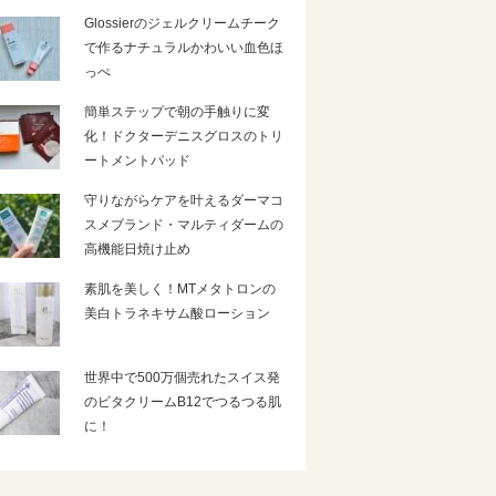
Glossierのジェルクリームチーク
で作るナチュラルかわいい血色ほ
っぺ
簡単ステップで朝の手触りに変
化！ドクターデニスグロスのトリ
ートメントパッド
守りながらケアを叶えるダーマコ
スメブランド・マルティダームの
高機能日焼け止め
素肌を美しく！MTメタトロンの
美白トラネキサム酸ローション
世界中で500万個売れたスイス発
のビタクリームB12でつるつる肌
に！