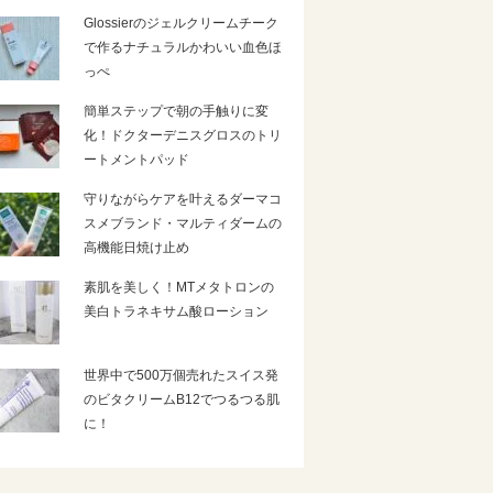
Glossierのジェルクリームチーク
で作るナチュラルかわいい血色ほ
っぺ
簡単ステップで朝の手触りに変
化！ドクターデニスグロスのトリ
ートメントパッド
守りながらケアを叶えるダーマコ
スメブランド・マルティダームの
高機能日焼け止め
素肌を美しく！MTメタトロンの
美白トラネキサム酸ローション
世界中で500万個売れたスイス発
のビタクリームB12でつるつる肌
に！