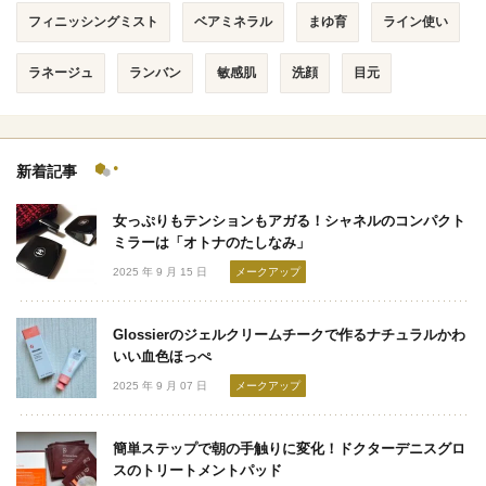
フィニッシングミスト
ベアミネラル
まゆ育
ライン使い
ラネージュ
ランバン
敏感肌
洗顔
目元
新着記事
女っぷりもテンションもアガる！シャネルのコンパクト
ミラーは「オトナのたしなみ」
2025 年 9 月 15 日
メークアップ
Glossierのジェルクリームチークで作るナチュラルかわ
いい血色ほっぺ
2025 年 9 月 07 日
メークアップ
簡単ステップで朝の手触りに変化！ドクターデニスグロ
スのトリートメントパッド