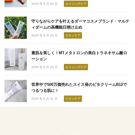
2025 年 9 月 05 日
エイジングケア
守りながらケアを叶えるダーマコスメブランド・マルテ
ィダームの高機能日焼け止め
2025 年 9 月 03 日
スキンケア
素肌を美しく！MTメタトロンの美白トラネキサム酸ロ
ーション
2025 年 9 月 03 日
エイジングケア
世界中で500万個売れたスイス発のビタクリームB12で
つるつる肌に！
2025 年 8 月 31 日
スキンケア