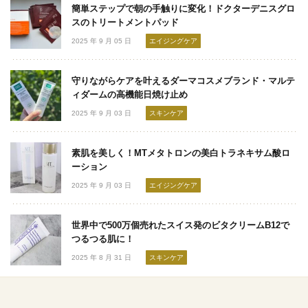
簡単ステップで朝の手触りに変化！ドクターデニスグロ
スのトリートメントパッド
2025 年 9 月 05 日
エイジングケア
守りながらケアを叶えるダーマコスメブランド・マルテ
ィダームの高機能日焼け止め
2025 年 9 月 03 日
スキンケア
素肌を美しく！MTメタトロンの美白トラネキサム酸ロ
ーション
2025 年 9 月 03 日
エイジングケア
世界中で500万個売れたスイス発のビタクリームB12で
つるつる肌に！
2025 年 8 月 31 日
スキンケア