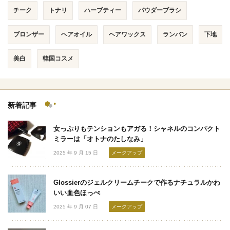
チーク
トナリ
ハーブティー
パウダーブラシ
ブロンザー
ヘアオイル
ヘアワックス
ランバン
下地
美白
韓国コスメ
新着記事
女っぷりもテンションもアガる！シャネルのコンパクト
ミラーは「オトナのたしなみ」
2025 年 9 月 15 日
メークアップ
Glossierのジェルクリームチークで作るナチュラルかわ
いい血色ほっぺ
2025 年 9 月 07 日
メークアップ